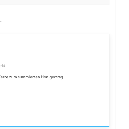
”
ekt!
 Werte zum summierten Honigertrag.