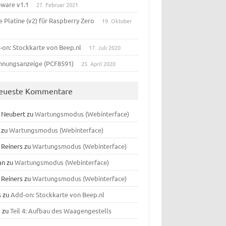
mware v1.1
27. Februar 2021
 Platine (v2) für Raspberry Zero
19. Oktober
-on: Stockkarte von Beep.nl
17. Juli 2020
nnungsanzeige (PCF8591)
25. April 2020
eueste Kommentare
f Neubert
zu
Wartungsmodus (Webinterface)
zu
Wartungsmodus (Webinterface)
 Reiners
zu
Wartungsmodus (Webinterface)
an
zu
Wartungsmodus (Webinterface)
 Reiners
zu
Wartungsmodus (Webinterface)
s
zu
Add-on: Stockkarte von Beep.nl
o
zu
Teil 4: Aufbau des Waagengestells