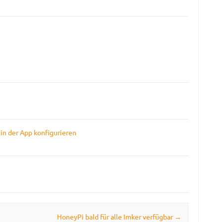
in der App konfigurieren
HoneyPi bald für alle Imker verfügbar
→