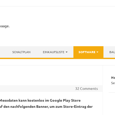
waage.
SCHALTPLAN
EINKAUFSLISTE
SOFTWARE
BA
H
Se
32 Comments
 Messdaten kann kostenlos im Google Play Store
uf den nachfolgenden Banner, um zum Store-Eintrag der