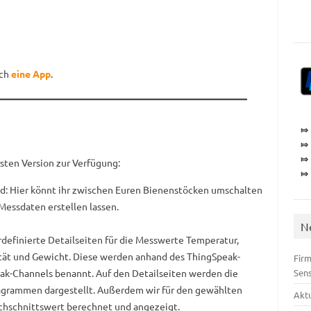
uch
eine App
.
⤇
⤇
⤇
sten Version zur Verfügung:
⤇
rd: Hier könnt ihr zwischen Euren Bienenstöcken umschalten
Messdaten erstellen lassen.
N
ordefinierte Detailseiten für die Messwerte Temperatur,
lität und Gewicht. Diese werden anhand des ThingSpeak-
Firm
ak-Channels benannt. Auf den Detailseiten werden die
Sen
agrammen dargestellt. Außerdem wir für den gewählten
Akt
rchschnittswert berechnet und angezeigt.