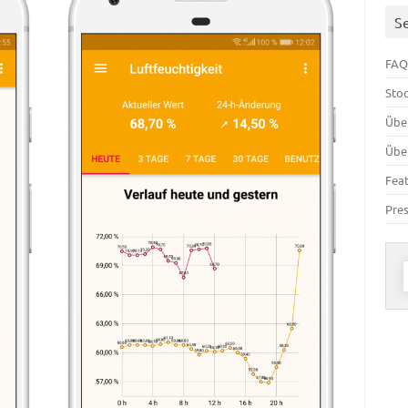
S
FAQ
Sto
Übe
Übe
Fea
Pre
n