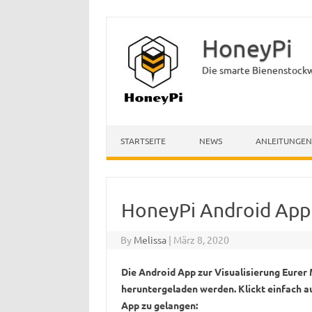
HoneyPi
Die smarte Bienenstock
Skip to content
STARTSEITE
NEWS
ANLEITUNGEN
HoneyPi Android App
By
Melissa
|
März 8, 2020
Die Android App zur Visualisierung Eurer
heruntergeladen werden. Klickt einfach a
App zu gelangen: