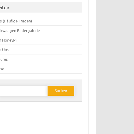
eiten
s (Häufige Fragen)
ckwaagen Bildergalerie
r HoneyPi
r Uns
tures
sse
Suchen
ach: