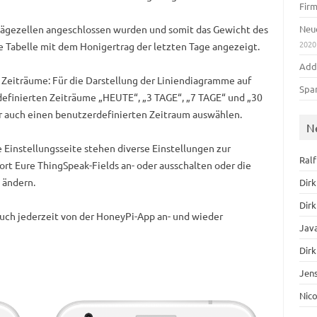
Fir
Wägezellen angeschlossen wurden und somit das Gewicht des
Neue
2020
e Tabelle mit dem Honigertrag der letzten Tage angezeigt.
Add
 Zeiträume: Für die Darstellung der Liniendiagramme auf
Spa
definierten Zeiträume „HEUTE“, „3 TAGE“, „7 TAGE“ und „30
r auch einen benutzerdefinierten Zeitraum auswählen.
N
 Einstellungsseite stehen diverse Einstellungen zur
Ral
ort Eure ThingSpeak-Fields an- oder ausschalten oder die
 ändern.
Dirk
Dirk
Euch jederzeit von der HoneyPi-App an- und wieder
Jav
Dirk
Jen
Nic