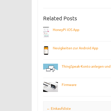
Related Posts
HoneyPi iOS App
Neuigkeiten zur Android App
ThingSpeak-Konto anlegen und 
Firmware
Post navigation
←
Einkaufsliste