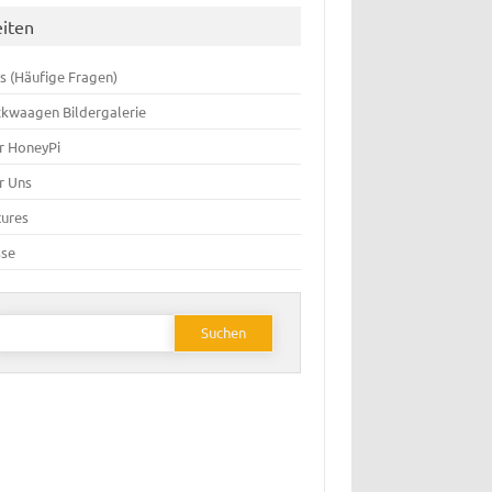
eiten
s (Häufige Fragen)
ckwaagen Bildergalerie
r HoneyPi
r Uns
tures
sse
Suchen
ach: