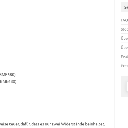
S
FAQ
Sto
Übe
Übe
Fea
Pre
/BME680)
0/BME680)
n
eise teuer, dafür, dass es nur zwei Widerstände beinhaltet,