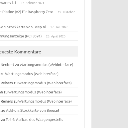
mware v1.1
27. Februar 2021
 Platine (v2) für Raspberry Zero
19. Oktober
-on: Stockkarte von Beep.nl
17. Juli 2020
nnungsanzeige (PCF8591)
25. April 2020
eueste Kommentare
f Neubert
zu
Wartungsmodus (Webinterface)
zu
Wartungsmodus (Webinterface)
 Reiners
zu
Wartungsmodus (Webinterface)
an
zu
Wartungsmodus (Webinterface)
 Reiners
zu
Wartungsmodus (Webinterface)
s
zu
Add-on: Stockkarte von Beep.nl
o
zu
Teil 4: Aufbau des Waagengestells