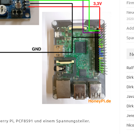
Fir
Neue
2020
Add
Spa
N
Ral
Dirk
Dirk
Jav
Dirk
Jen
rry Pi, PCF8591 und einem Spannungsteiler.
Nic