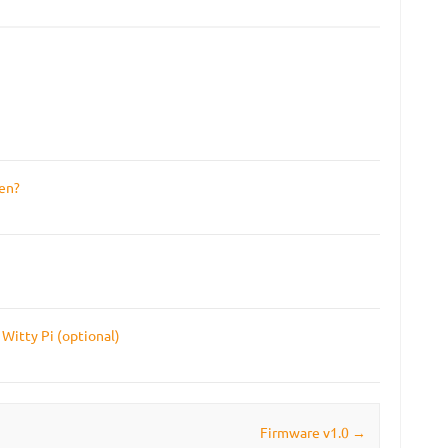
en?
Witty Pi (optional)
Firmware v1.0
→