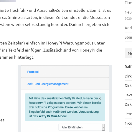
Fir
nierte Hochfahr- und Ausschalt-Zeiten einstellen. Somit ist es
Neue
r ca. 5min zu starten, in dieser Zeit sendet er die Messdaten
2020
System wieder selbstständig herunter. Dadurch ergeben sich
Add
Spa
erten Zeitplan) einfach im HoneyPi Wartungsmodus unter
ins Textfeld einfügen. Zusätzlich sind von HoneyPi die
N
rammen hinterlegt.
Ral
Dirk
Dirk
Jav
Dirk
Jen
hes
Nic