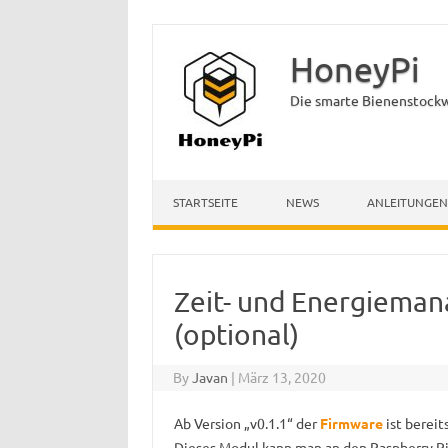
HoneyPi
Die smarte Bienenstock
Skip to content
STARTSEITE
NEWS
ANLEITUNGEN
Zeit- und Energieman
(optional)
By
Javan
|
März 13, 2020
Ab Version „v0.1.1“ der
Firmware
ist bereit
Dieses Modul kann man an den Raspberry Pi 