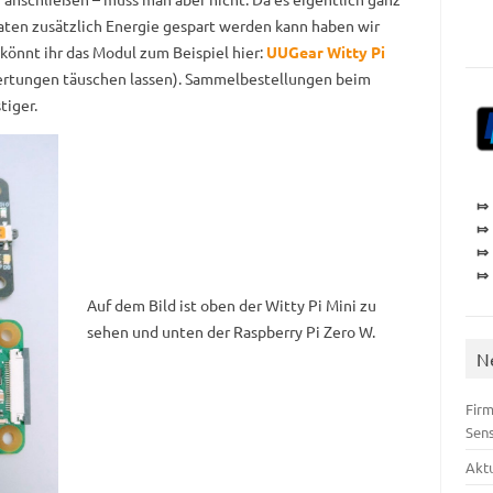
aten zusätzlich Energie gespart werden kann haben wir
könnt ihr das Modul zum Beispiel hier:
UUGear Witty Pi
wertungen täuschen lassen). Sammelbestellungen beim
tiger.
⤇
⤇
⤇
⤇
Auf dem Bild ist oben der Witty Pi Mini zu
sehen und unten der Raspberry Pi Zero W.
N
Firm
Sen
Akt