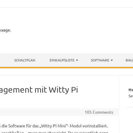
waage.
SCHALTPLAN
EINKAUFSLISTE
SOFTWARE
BAU
agement mit Witty Pi
H
Se
105 Comments
s die Software für das „Witty Pi Mini“- Modul vorinstalliert.
anschließen – muss man aber nicht. Da es eigentlich ganz