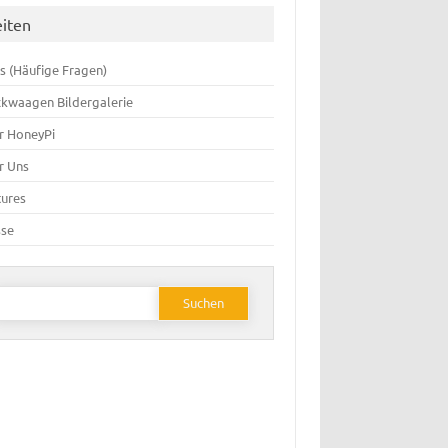
eiten
s (Häufige Fragen)
ckwaagen Bildergalerie
r HoneyPi
r Uns
tures
sse
Suchen
ach: