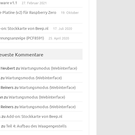
mware v1.1
27. Februar 2021
 Platine (v2) für Raspberry Zero
19. Oktober
-on: Stockkarte von Beep.nl
17. Juli 2020
nnungsanzeige (PCF8591)
25. April 2020
eueste Kommentare
f Neubert
zu
Wartungsmodus (Webinterface)
zu
Wartungsmodus (Webinterface)
 Reiners
zu
Wartungsmodus (Webinterface)
an
zu
Wartungsmodus (Webinterface)
 Reiners
zu
Wartungsmodus (Webinterface)
s
zu
Add-on: Stockkarte von Beep.nl
o
zu
Teil 4: Aufbau des Waagengestells