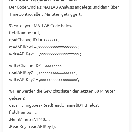
Der Code wird als MATLAB Analysis angelegt und dann über
TimeControl alle 5 Minuten getriggert.
% Enter your MATLAB Code below
fieldNumber = 1;
readChannelID1 = xxxxxxx;
readAPIKey1 = ‚xxxxxxxxxxxxxxxxxxx‘;
writeAPIKey1 = ‚xxxxxxxxxxxxxxxxxxx‘;
writeChannelID2 = xxxxxxxx;
readAPIKey2 = ‚xxxxxxxxxxxxxxxxxx‘;
writeAPIKey2 = ‚xxxxxxxxxxxxxxxxxx‘;
%Hier werden die Gewichtsdaten der letzten 60 Minuten
gelesen:
data = thingSpeakRead(readChannelID1, ‚Fields‘,
fieldNumber,…
‚NumMinutes‘,1*60,…
‚ReadKey‘, readAPIKey1);