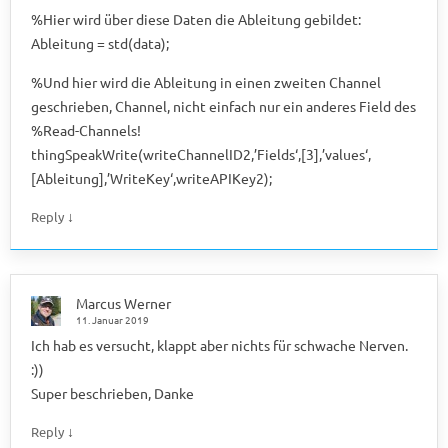
%Hier wird über diese Daten die Ableitung gebildet:
Ableitung = std(data);
%Und hier wird die Ableitung in einen zweiten Channel
geschrieben, Channel, nicht einfach nur ein anderes Field des
%Read-Channels!
thingSpeakWrite(writeChannelID2,’Fields‘,[3],’values‘,
[Ableitung],’WriteKey‘,writeAPIKey2);
↓
Reply
Marcus Werner
11. Januar 2019
Ich hab es versucht, klappt aber nichts für schwache Nerven.
:))
Super beschrieben, Danke
↓
Reply