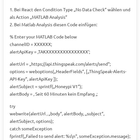
1. Bei React den Condition Type „No Data Check“ wählen und
als Action „MATLAB Analysis“
2. Bei Matlab Analysis diesen Code einfügen:
% Enter your MATLAB Code below
channelID = XXXXXX;
alertApiKey = ‚TAKXXXXXXXXXXXXXXX‘;
alertUrl = „https://api.thingspeak.com/alerts/send“;
options = weboptions(„HeaderFields“, [„ThingSpeak-Alerts-
API-Key“, alertApiKey ]);
alertSubject = sprintf(„Honeypi V1“);
alertBody = ‚ Seit 60 Minuten kein Empfang ‚;
try
webwrite(alertUrl , „body“, alertBody, „subject“,
alertSubject, options);
catch someException
fprintf(„Failed to send alert: %s\n“, someException.message);