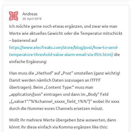
Andreas
29. April 2019
Ich möchte gerne noch etwas ergänzen, und zwar wie man
Werte wie aktuelles Gewicht oder die Temperatur mitschickt
– basierend auf
https://www.elecfreaks.com/store/blog/post/how-to-send-
temperature-threshold-value-alarm-email-via-ifttt.html/
die
einfache Ergänzung:
Man muss die „Method“ auf „Post“ umstellen (ganz wichtig!
Damit werden nämlich Daten sozusagen an ITFFF
übertragen). Beim „Content Type:“ muss man
„application/json“ eintragen und dann im „Body“ Feld
„{„value1″:“%%channel_xxxxx_field_1%%“}“ wobei ihr xxxx
durch die Nummer eures Channels ersetzen müsst.
Wollt ihr mehrere Werte übergeben bzw auswerten, dann
könnt ihr diese einfach via Komma ergänzen like this: