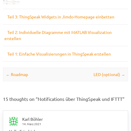
Teil 3: ThingSpeak Widgets in Jimdo-Homepage einbetten
Teil 2: Individuelle Diagramme mit MATLAB Visualization
erstellen
Teil 1: Einfache Visualisierungen in ThingSpeak erstellen
Post navigation
←
Roadmap
LED (optional)
→
15 thoughts on “
Notifications über ThingSpeak und IFTTT
”
Karl Böhler
14. März 2021