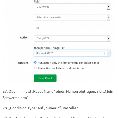
27. Oben im Feld „React Name“ einen Namen eintragen, z.B. „Mein
Schwarmalarm“
28. „Condition Type“ auf „numeric“ umstellen
29. Nun bei „Condition“ unter „If channel“ Deinen ThingSpeak