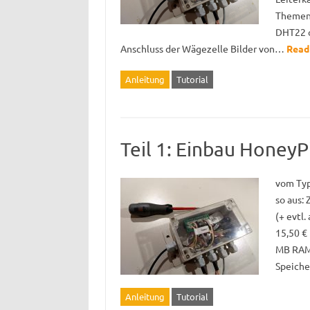
Themen:
DHT22 o
Anschluss der Wägezelle Bilder von…
Read
Anleitung
Tutorial
Teil 1: Einbau HoneyP
vom Typ
so aus:
(+ evtl
15,50 € 
MB RAM,
Speich
Anleitung
Tutorial