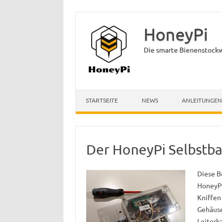
HoneyPi
Die smarte Bienenstock
Skip to content
STARTSEITE
NEWS
ANLEITUNGEN
Der HoneyPi Selbstb
Diese Be
HoneyPi
Kniffe
Gehäuse
Leiterk