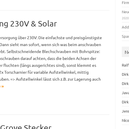
Fir
Neue
2020
ung 230V & Solar
Add
Spa
rsorgung über 230V: Die einfachste und preisgünstigste
Dann sieht man sofort, wenn sich was beim anschrauben
ebt. Selbstschneidende Blechschrauben mit Bohrspitze:
N
schrauben darauf achten, dass die beiden Achsen der
Ral
er fluchten (längs ausgerichtes sind), sonst klemmt es
2x Torscharnier für variable Aufstellwinkel, mittig
Dirk
ben. => Aufstellwinkel lässt sich z.B. zur Lagerung auch
Dirk
 »
Jav
Dirk
Jen
Nic
r Grove Stecker