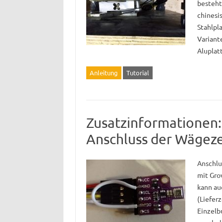
besteht
chinesi
Stahlpl
Variant
Alupla
Anleitung
Tutorial
Zusatzinformationen
Anschluss der Wägeze
Anschlu
mit Grov
kann auc
(Lieferz
Einzelb