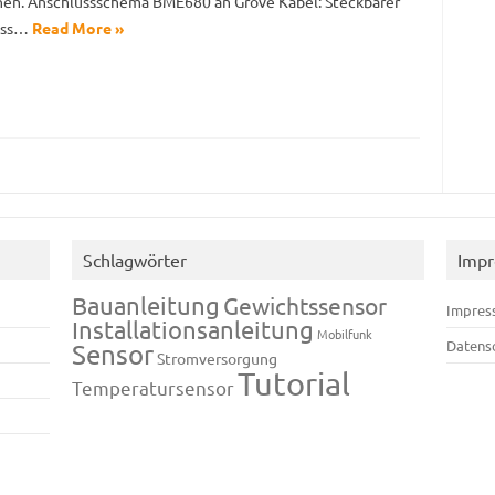
en. Anschlussschema BME680 an Grove Kabel: Steckbarer
uss…
Read More »
Schlagwörter
Imp
Bauanleitung
Gewichtssensor
Impres
Installationsanleitung
Mobilfunk
Datens
Sensor
Stromversorgung
Tutorial
Temperatursensor