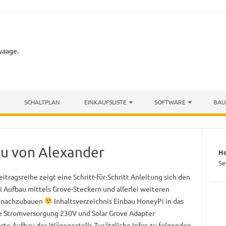
waage.
SCHALTPLAN
EINKAUFSLISTE
SOFTWARE
BAU
au von Alexander
H
Se
itragsreihe zeigt eine Schritt-für-Schritt Anleitung sich den
 Aufbau mittels Grove-Steckern und allerlei weiteren
n nachzubauen
Inhaltsverzeichnis Einbau HoneyPi in das
 Stromversorgung 230V und Solar Grove Adapter
arte Aufbau des Wägegestells Zusätzliche Infos zu folgenden