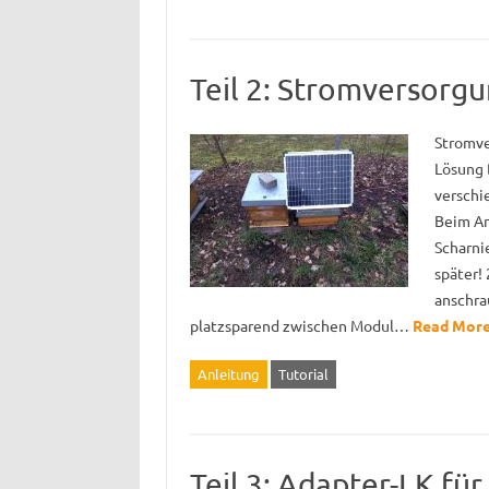
Teil 2: Stromversorg
Stromve
Lösung 
verschi
Beim An
Scharni
später! 
anschrau
platzsparend zwischen Modul…
Read More
Anleitung
Tutorial
Teil 3: Adapter-LK fü