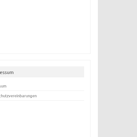
ressum
sum
chutzvereinbarungen