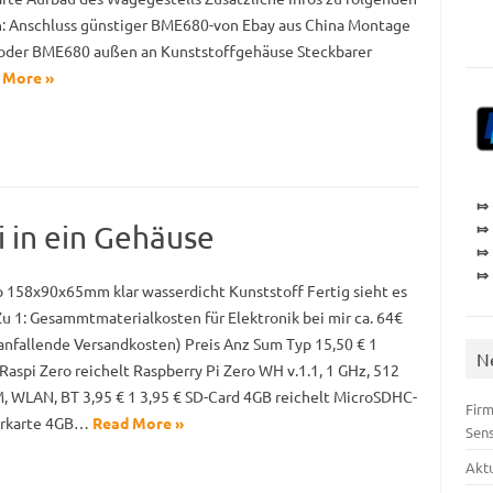
 Anschluss günstiger BME680-von Ebay aus China Montage
der BME680 außen an Kunststoffgehäuse Steckbarer
 More »
⤇
⤇
i in ein Gehäuse
⤇
⤇
 158x90x65mm klar wasserdicht Kunststoff Fertig sieht es
 Zu 1: Gesammtmaterialkosten für Elektronik bei mir ca. 64€
. anfallende Versandkosten) Preis Anz Sum Typ 15,50 € 1
N
Raspi Zero reichelt Raspberry Pi Zero WH v.1.1, 1 GHz, 512
 WLAN, BT 3,95 € 1 3,95 € SD-Card 4GB reichelt MicroSDHC-
Firm
erkarte 4GB…
Read More »
Sen
Akt