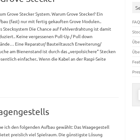
S
zum Grove Stecker System. Warum Grove Stecker? Ein
fbau (fast) nur mit fertig gekauften Grove Modulen..
FAQ
es Stecksystem Die Chance auf Fehlverdrahtung ist damit
Sto
eduziert.. Keine vergessenen Pull-Up / Pull down
Übe
ände… Eine Reparatur/ Bauteiltausch Erweiterung/
uche am Bienenstand ist durch das „verpolsichere“ Stecken
Übe
sentlich einfacher.. Wenn die Kabel an der Raspi-Seite
Fea
Pre
n
aagengestells
be ich den folgenden Aufbau gewählt: Das Waagegestell
ietet preislich viel Spielraum. Die günstigste Lösung