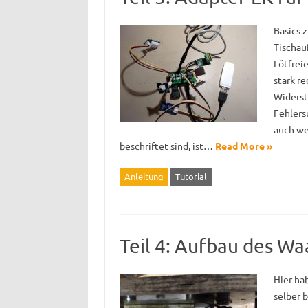
Basics 
Tischau
Lötfrei
stark r
Widerst
Fehlers
auch we
beschriftet sind, ist…
Read More »
Anleitung
Tutorial
Teil 4: Aufbau des W
Hier ha
selber b