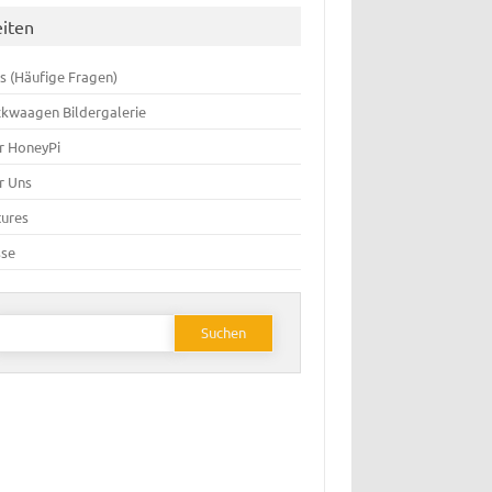
eiten
s (Häufige Fragen)
ckwaagen Bildergalerie
r HoneyPi
r Uns
tures
sse
Suchen
ach: