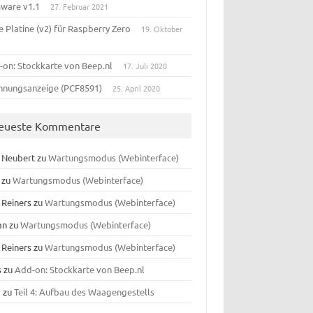
mware v1.1
27. Februar 2021
 Platine (v2) für Raspberry Zero
19. Oktober
-on: Stockkarte von Beep.nl
17. Juli 2020
nnungsanzeige (PCF8591)
25. April 2020
eueste Kommentare
f Neubert
zu
Wartungsmodus (Webinterface)
zu
Wartungsmodus (Webinterface)
 Reiners
zu
Wartungsmodus (Webinterface)
an
zu
Wartungsmodus (Webinterface)
 Reiners
zu
Wartungsmodus (Webinterface)
s
zu
Add-on: Stockkarte von Beep.nl
o
zu
Teil 4: Aufbau des Waagengestells