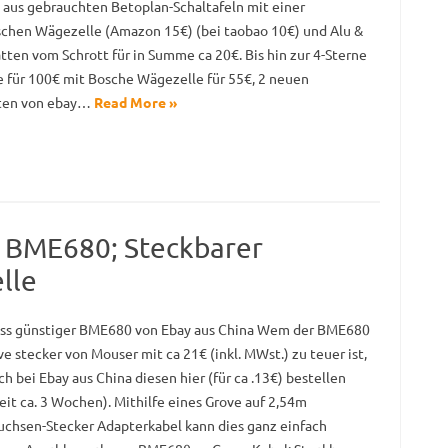
 aus gebrauchten Betoplan-Schaltafeln mit einer
schen Wägezelle (Amazon 15€) (bei taobao 10€) und Alu &
atten vom Schrott für in Summe ca 20€. Bis hin zur 4-Sterne
e für 100€ mit Bosche Wägezelle für 55€, 2 neuen
tten von ebay…
Read More »
: BME680; Steckbarer
lle
ss günstiger BME680 von Ebay aus China Wem der BME680
e stecker von Mouser mit ca 21€ (inkl. MWst.) zu teuer ist,
h bei Ebay aus China diesen hier (für ca .13€) bestellen
eit ca. 3 Wochen). Mithilfe eines Grove auf 2,54m
uchsen-Stecker Adapterkabel kann dies ganz einfach