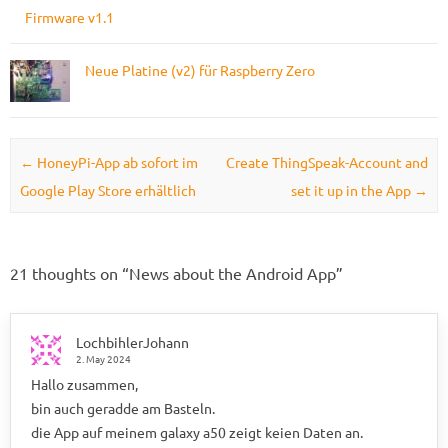
Firmware v1.1
Neue Platine (v2) für Raspberry Zero
Post navigation
←
HoneyPi-App ab sofort im
Create ThingSpeak-Account and
Google Play Store erhältlich
set it up in the App
→
21 thoughts on “
News about the Android App
”
LochbihlerJohann
2. May 2024
Hallo zusammen,
bin auch geradde am Basteln.
die App auf meinem galaxy a50 zeigt keien Daten an.